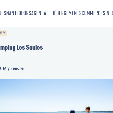
OUESNANT
LOISIRS
AGENDA
HÉBERGEMENTS
COMMERCES
INF
AULES
amping Les Saules
M'y rendre