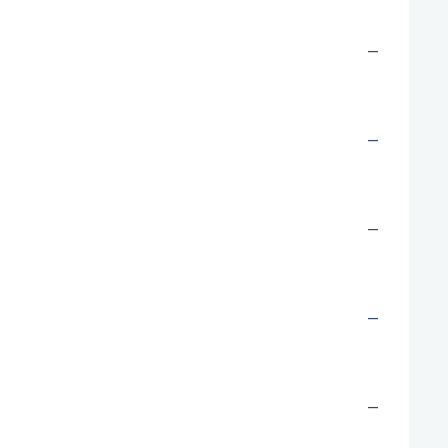
—
—
—
—
—