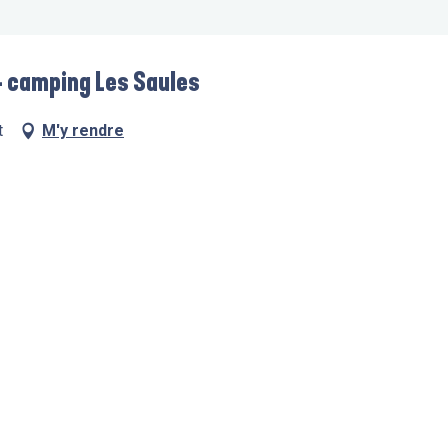
- camping Les Saules
t
M'y rendre