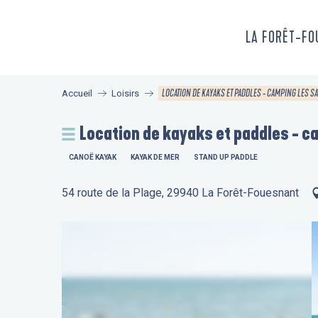
Aller
au
LA FORÊT-F
contenu
principal
LOCATION DE KAYAKS ET PADDLES - CAMPING LES S
Accueil
Loisirs
Location de kayaks et paddles - c
CANOË KAYAK
KAYAK DE MER
STAND UP PADDLE
54 route de la Plage, 29940 La Forêt-Fouesnant