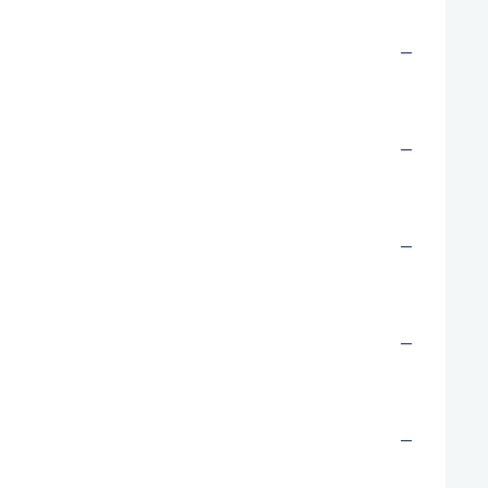
—
—
—
—
—