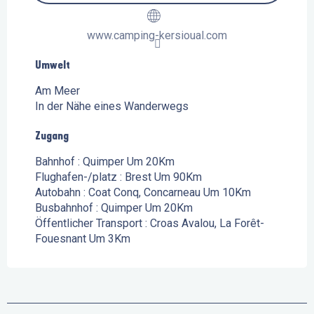
www.camping-kersioual.com
Umwelt
Umwelt
Am Meer
In der Nähe eines Wanderwegs
Zugang
Zugang
Bahnhof : Quimper Um 20Km
Flughafen-/platz : Brest Um 90Km
Autobahn : Coat Conq, Concarneau Um 10Km
Busbahnhof : Quimper Um 20Km
Öffentlicher Transport : Croas Avalou, La Forêt-
Fouesnant Um 3Km