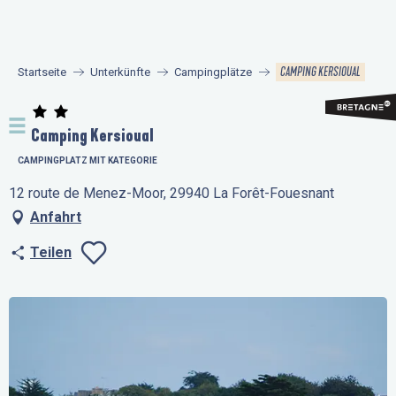
Aller
au
contenu
CAMPING KERSIOUAL
Startseite
Unterkünfte
Campingplätze
principal
Camping Kersioual
CAMPINGPLATZ MIT KATEGORIE
12 route de Menez-Moor, 29940 La Forêt-Fouesnant
Anfahrt
Teilen
Ajouter aux favo