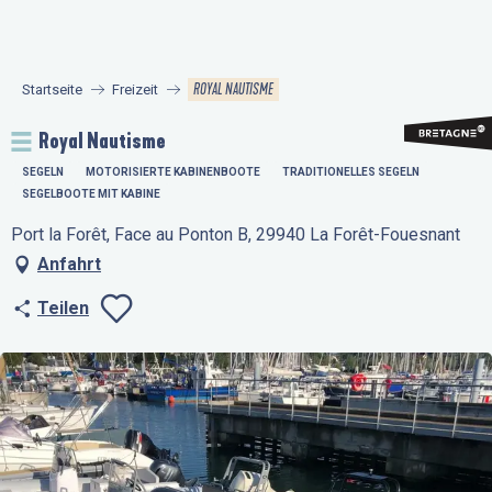
Aller
au
contenu
ROYAL NAUTISME
Startseite
Freizeit
principal
Royal Nautisme
SEGELN
MOTORISIERTE KABINENBOOTE
TRADITIONELLES SEGELN
SEGELBOOTE MIT KABINE
Port la Forêt, Face au Ponton B, 29940 La Forêt-Fouesnant
Anfahrt
Teilen
Ajouter aux favo