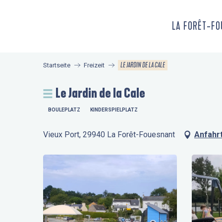
Aller
au
LA FORÊT-F
contenu
principal
LE JARDIN DE LA CALE
Startseite
Freizeit
Le Jardin de la Cale
BOULEPLATZ
KINDERSPIELPLATZ
Vieux Port, 29940 La Forêt-Fouesnant
Anfahr