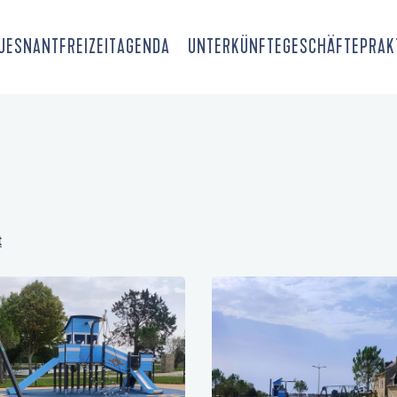
OUESNANT
FREIZEIT
AGENDA
UNTERKÜNFTE
GESCHÄFTE
PRAK
t