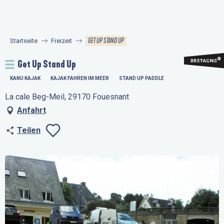
Aller
au
contenu
GET UP STAND UP
Startseite
Freizeit
principal
Get Up Stand Up
KANU KAJAK
KAJAK FAHREN IM MEER
STAND UP PADDLE
La cale Beg-Meil, 29170 Fouesnant
Anfahrt
Teilen
Ajouter aux favo