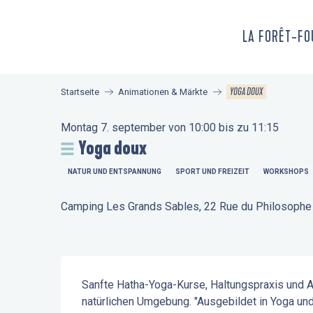
Aller
au
LA FORÊT-F
contenu
principal
YOGA DOUX
Startseite
Animationen & Märkte
Montag 7. september von 10:00 bis zu 11:15
Yoga doux
NATUR UND ENTSPANNUNG
SPORT UND FREIZEIT
WORKSHOPS
Camping Les Grands Sables, 22 Rue du Philosophe 
Beschreibung
Sanfte Hatha-Yoga-Kurse, Haltungspraxis und At
natürlichen Umgebung. "Ausgebildet in Yoga und i