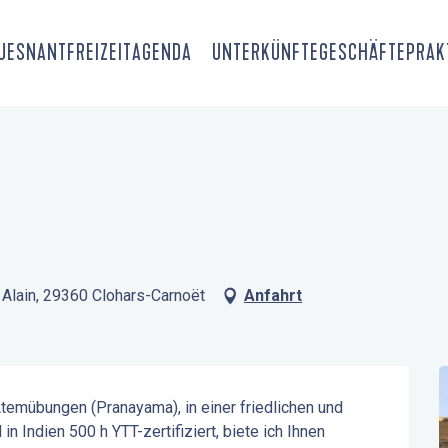
OUESNANT
FREIZEIT
AGENDA
UNTERKÜNFTE
GESCHÄFTE
PRAK
Alain, 29360 Clohars-Carnoët
Anfahrt
emübungen (Pranayama), in einer friedlichen und 
n Indien 500 h YTT-zertifiziert, biete ich Ihnen 