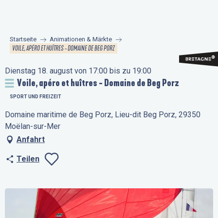
Aller
au
contenu
Startseite
Animationen & Märkte
principal
VOILE, APÉRO ET HUÎTRES - DOMAINE DE BEG PORZ
Dienstag 18. august von 17:00 bis zu 19:00
Voile, apéro et huîtres - Domaine de Beg Porz
SPORT UND FREIZEIT
Domaine maritime de Beg Porz, Lieu-dit Beg Porz, 29350
Moëlan-sur-Mer
Anfahrt
Teilen
Ajouter aux favo