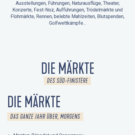
Ausstellungen, Führungen, Naturausflüge, Theater,
Konzerte, Fest-Noz, Aufführungen, Trödelmärkte und
Flohmärkte, Rennen, belebte Mahlzeiten, Blutspenden,
Golfwettkämpfe…
ANIMATIONEN IN LA FORÊT-FOUESNANT
VERANSTALTUNGEN IN DER UMGEBUNG
FEST NOZ
MÄRKTE
FEUERWERK
TAGE DES KULTURERBES
NATURAUSFLUG / GEFÜHRTE TOUR
ANIMATIONEN FÜR KINDER
DIE MÄRKTE
DES SÜD-FINISTÈRE
DIE MÄRKTE
DAS GANZE JAHR ÜBER, MORGENS