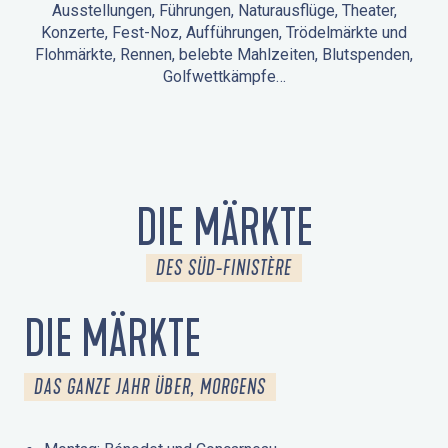
Ausstellungen, Führungen, Naturausflüge, Theater,
Konzerte, Fest-Noz, Aufführungen, Trödelmärkte und
Flohmärkte, Rennen, belebte Mahlzeiten, Blutspenden,
Golfwettkämpfe…
ANIMATIONEN IN LA FORÊT-FOUESNANT
VERANSTALTUNGEN IN DER UMGEBUNG
FEST NOZ
MÄRKTE
FEUERWERK
TAGE DES KULTURERBES
NATURAUSFLUG / GEFÜHRTE TOUR
ANIMATIONEN FÜR KINDER
DIE MÄRKTE
DES SÜD-FINISTÈRE
DIE MÄRKTE
DAS GANZE JAHR ÜBER, MORGENS