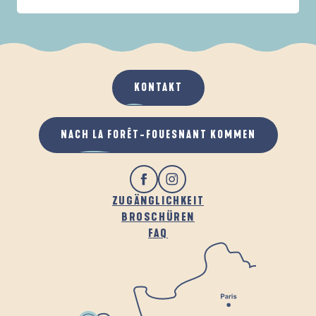
IN DER FAMILIE
DE LA FORÊT
D
WENN ES REGNET
AN DER FRISCHEN LUFT
KONTAKT
NACH LA FORÊT-FOUESNANT KOMMEN
ZUGÄNGLICHKEIT
BROSCHÜREN
FAQ