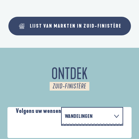
LIJST VAN MARKTEN IN ZUID-FINISTÈRE
ONTDEK
ZUID-FINISTÈRE
Volgens uw wensen
WANDELINGEN
MET DE FAMILIE
D'UN PORT À L'AUTRE
A