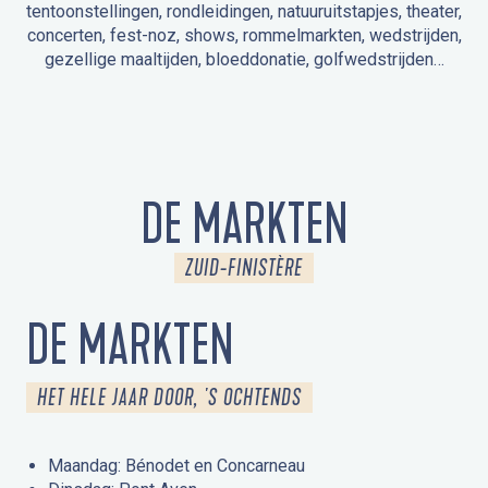
tentoonstellingen, rondleidingen, natuuruitstapjes, theater,
concerten, fest-noz, shows, rommelmarkten, wedstrijden,
gezellige maaltijden, bloeddonatie, golfwedstrijden…
EVENEMENTEN IN LA FORÊT-FOUESNANT
EVENEMENTEN IN DE OMGEVING
FEST NOZ
MARKTEN
VUURWERK
OPEN MONUMENTENDAGEN
UITSTAPJE IN DE NATUUR / RONDLEIDING
ANIMATIE VOOR KINDEREN
DE MARKTEN
ZUID-FINISTÈRE
DE MARKTEN
HET HELE JAAR DOOR, 'S OCHTENDS
Maandag: Bénodet en Concarneau