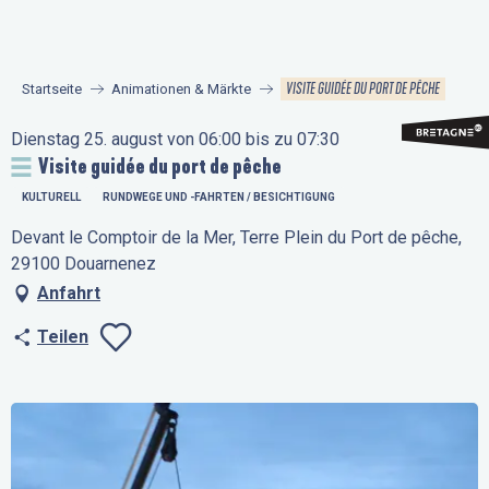
Aller
au
contenu
VISITE GUIDÉE DU PORT DE PÊCHE
Startseite
Animationen & Märkte
principal
Dienstag 25. august von 06:00 bis zu 07:30
Visite guidée du port de pêche
KULTURELL
RUNDWEGE UND -FAHRTEN / BESICHTIGUNG
Devant le Comptoir de la Mer, Terre Plein du Port de pêche,
29100 Douarnenez
Anfahrt
Teilen
Ajouter aux favo