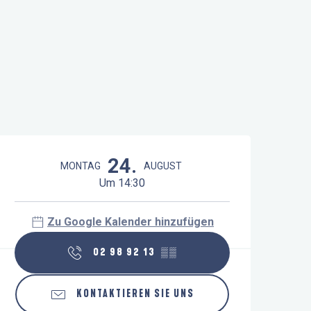
Öffnungszeiten & Kontaktdaten
24.
MONTAG
AUGUST
Um 14:30
Zu Google Kalender hinzufügen
02 98 92 13
▒▒
KONTAKTIEREN SIE UNS