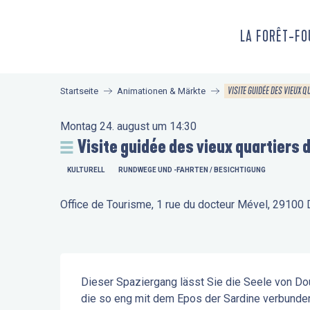
Aller
au
LA FORÊT-F
contenu
principal
VISITE GUIDÉE DES VIEUX 
Startseite
Animationen & Märkte
Montag 24. august um 14:30
Visite guidée des vieux quartiers
KULTURELL
RUNDWEGE UND -FAHRTEN / BESICHTIGUNG
Office de Tourisme, 1 rue du docteur Mével, 29100
Beschreibung
Dieser Spaziergang lässt Sie die Seele von Do
die so eng mit dem Epos der Sardine verbunden 