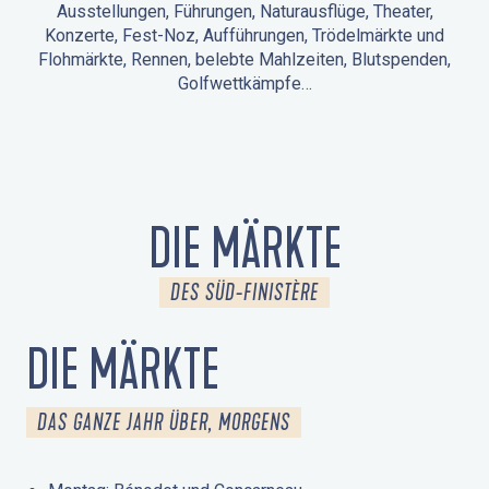
Ausstellungen, Führungen, Naturausflüge, Theater,
Konzerte, Fest-Noz, Aufführungen, Trödelmärkte und
Flohmärkte, Rennen, belebte Mahlzeiten, Blutspenden,
Golfwettkämpfe…
ANIMATIONEN IN LA FORÊT-FOUESNANT
VERANSTALTUNGEN IN DER UMGEBUNG
FEST NOZ
MÄRKTE
FEUERWERK
TAGE DES KULTURERBES
NATURAUSFLUG / GEFÜHRTE TOUR
ANIMATIONEN FÜR KINDER
DIE MÄRKTE
DES SÜD-FINISTÈRE
DIE MÄRKTE
DAS GANZE JAHR ÜBER, MORGENS