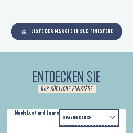
LISTE DER MÄRKTE IN SUD FINISTÈRE
ENTDECKEN SIE
DAS SÜDLICHE FINISTÈRE
Nach Lust und Laune
SPAZIERGÄNGE
P