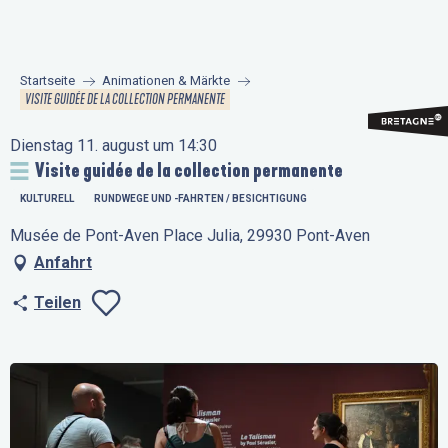
Aller
au
contenu
Startseite
Animationen & Märkte
principal
VISITE GUIDÉE DE LA COLLECTION PERMANENTE
Dienstag 11. august um 14:30
Visite guidée de la collection permanente
KULTURELL
RUNDWEGE UND -FAHRTEN / BESICHTIGUNG
Musée de Pont-Aven Place Julia, 29930 Pont-Aven
Anfahrt
Teilen
Ajouter aux favo