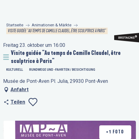
Aller
au
contenu
Startseite
Animationen & Märkte
principal
VISITE GUIDÉE "AU TEMPS DE CAMILLE CLAUDEL, ÊTRE SCULPTRICE À PARIS"
Freitag 23. oktober um 16:00
Visite guidée "Au temps de Camille Claudel, être
sculptrice à Paris"
KULTURELL
RUNDWEGE UND -FAHRTEN / BESICHTIGUNG
Musée de Pont-Aven Pl. Julia, 29930 Pont-Aven
Anfahrt
Teilen
Ajouter aux favo
+1 FOTO