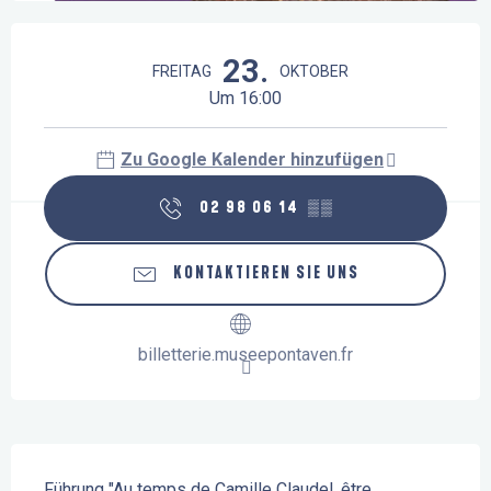
Öffnungszeiten & Kontaktdaten
23.
FREITAG
OKTOBER
Um 16:00
Zu Google Kalender hinzufügen
02 98 06 14
▒▒
KONTAKTIEREN SIE UNS
billetterie.museepontaven.fr
Beschreibung
Führung "Au temps de Camille Claudel, être 