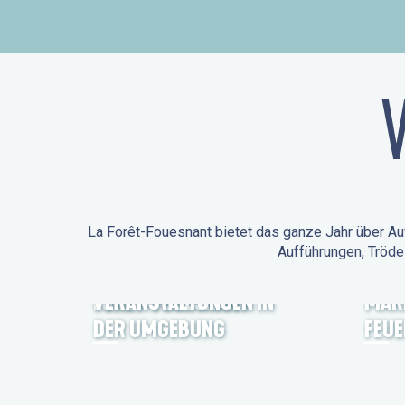
La Forêt-Fouesnant bietet das ganze Jahr über Auf
Aufführungen, Tröde
ANIMATIONEN IN LA
FORÊT-FOUESNANT
VERANSTALTUNGEN IN
MÄR
DER UMGEBUNG
FEU
FEST NOZ