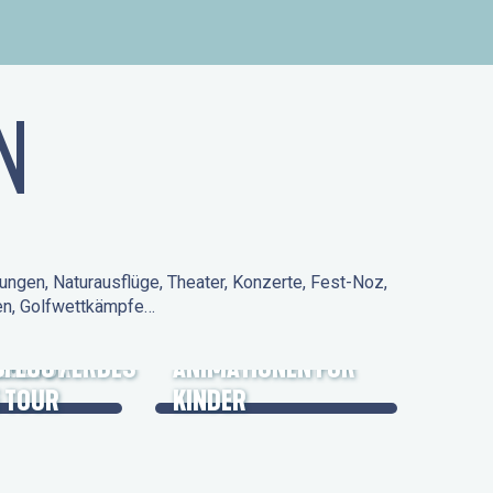
N
ungen, Naturausflüge, Theater, Konzerte, Fest-Noz,
den, Golfwettkämpfe…
 KULTURERBES
FLUG /
ANIMATIONEN FÜR
 TOUR
KINDER