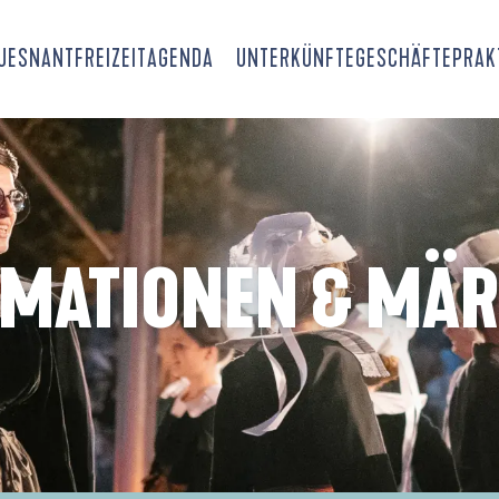
OUESNANT
FREIZEIT
AGENDA
UNTERKÜNFTE
GESCHÄFTE
PRAK
IMATIONEN & MÄR