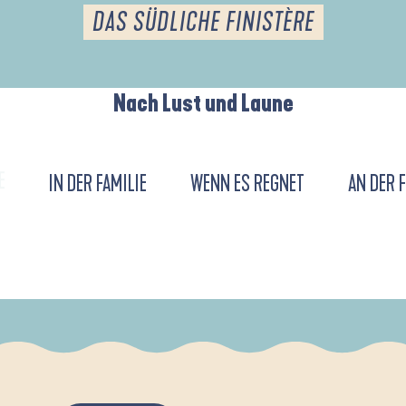
DAS SÜDLICHE FINISTÈRE
Nach Lust und Laune
E
IN DER FAMILIE
WENN ES REGNET
AN DER 
URENT