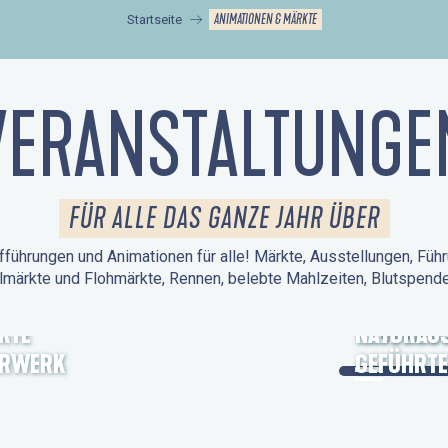
ANIMATIONEN & MÄRKTE
Startseite
VERANSTALTUNGE
FÜR ALLE DAS GANZE JAHR ÜBER
führungen und Animationen für alle! Märkte, Ausstellungen, Führ
lmärkte und Flohmärkte, Rennen, belebte Mahlzeiten, Blutspen
KTE
TAGE DES
NATURAUS
ERWERK
GEFÜHRTE