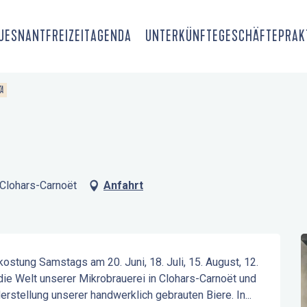
OUESNANT
FREIZEIT
AGENDA
UNTERKÜNFTE
GESCHÄFTE
PRAK
TA
 Clohars-Carnoët
Anfahrt
stung Samstags am 20. Juni, 18. Juli, 15. August, 12. 
die Welt unserer Mikrobrauerei in Clohars-Carnoët und 
erstellung unserer handwerklich gebrauten Biere. In...