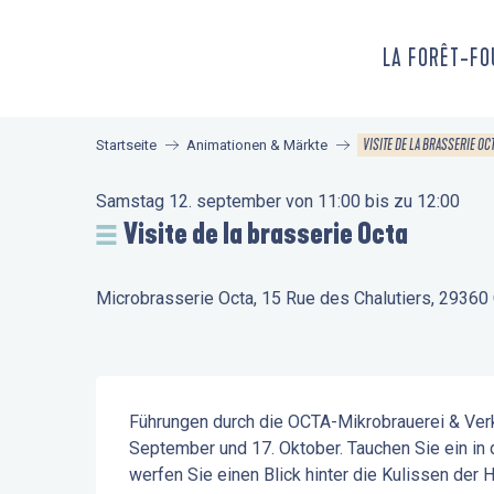
Aller
au
LA FORÊT-F
contenu
principal
VISITE DE LA BRASSERIE OC
Startseite
Animationen & Märkte
Samstag 12. september von 11:00 bis zu 12:00
Visite de la brasserie Octa
Microbrasserie Octa, 15 Rue des Chalutiers, 29360
Beschreibung
Führungen durch die OCTA-Mikrobrauerei & Verko
September und 17. Oktober. Tauchen Sie ein in 
werfen Sie einen Blick hinter die Kulissen der H