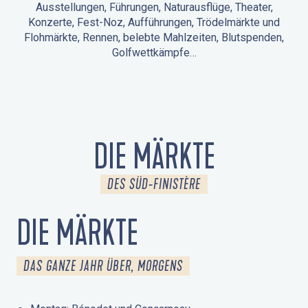
Ausstellungen, Führungen, Naturausflüge, Theater,
Konzerte, Fest-Noz, Aufführungen, Trödelmärkte und
Flohmärkte, Rennen, belebte Mahlzeiten, Blutspenden,
Golfwettkämpfe…
ANIMATIONEN IN LA FORÊT-FOUESNANT
VERANSTALTUNGEN IN DER UMGEBUNG
FEST NOZ
MÄRKTE
FEUERWERK
TAGE DES KULTURERBES
NATURAUSFLUG / GEFÜHRTE TOUR
ANIMATIONEN FÜR KINDER
DIE MÄRKTE
DES SÜD-FINISTÈRE
DIE MÄRKTE
DAS GANZE JAHR ÜBER, MORGENS