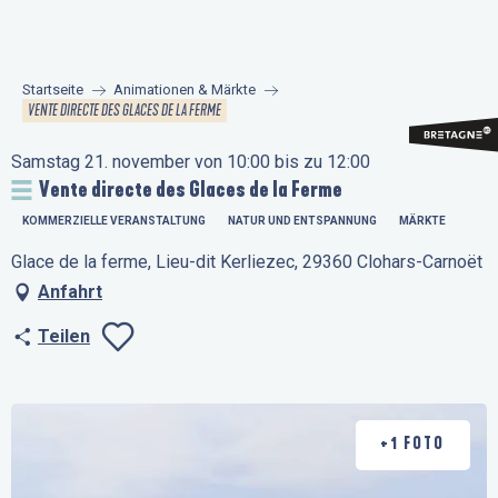
Aller
au
contenu
Startseite
Animationen & Märkte
principal
VENTE DIRECTE DES GLACES DE LA FERME
Samstag 21. november von 10:00 bis zu 12:00
Vente directe des Glaces de la Ferme
KOMMERZIELLE VERANSTALTUNG
NATUR UND ENTSPANNUNG
MÄRKTE
Glace de la ferme, Lieu-dit Kerliezec, 29360 Clohars-Carnoët
Anfahrt
Teilen
Ajouter aux favo
+1 FOTO