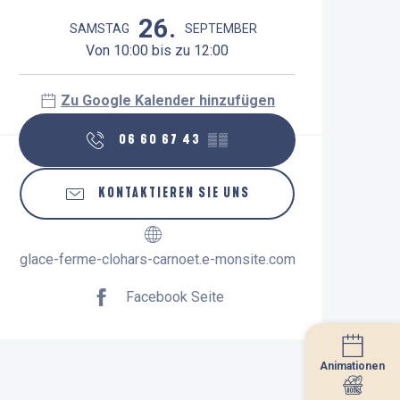
Öffnungszeiten & Kontaktdaten
26.
SAMSTAG
SEPTEMBER
Von 10:00 bis zu 12:00
Zu Google Kalender hinzufügen
06 60 67 43
▒▒
KONTAKTIEREN SIE UNS
glace-ferme-clohars-carnoet.e-monsite.com
Facebook Seite
Animationen
Animationen