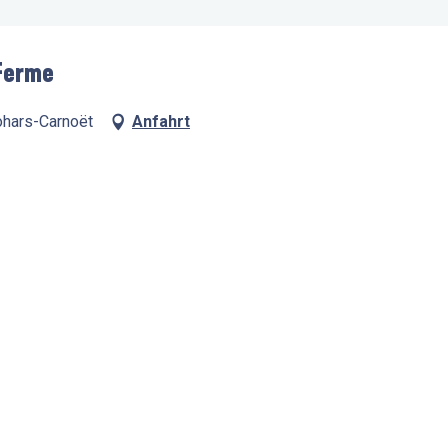
 Ferme
lohars-Carnoët
Anfahrt