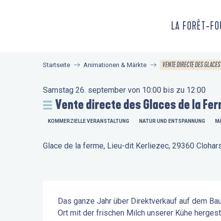
Aller
au
LA FORÊT-F
contenu
principal
VENTE DIRECTE DES GLACES
Startseite
Animationen & Märkte
Samstag 26. september von 10:00 bis zu 12:00
Vente directe des Glaces de la Fe
KOMMERZIELLE VERANSTALTUNG
NATUR UND ENTSPANNUNG
M
Glace de la ferme, Lieu-dit Kerliezec, 29360 Clohar
Beschreibung
Das ganze Jahr über Direktverkauf auf dem Bauer
Ort mit der frischen Milch unserer Kühe hergeste