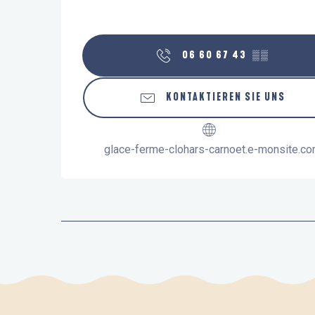
06 60 67 43
▒▒
KONTAKTIEREN SIE UNS
glace-ferme-clohars-carnoet.e-monsite.c