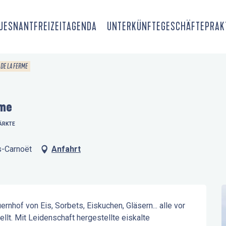
OUESNANT
FREIZEIT
AGENDA
UNTERKÜNFTE
GESCHÄFTE
PRAK
 DE LA FERME
rme
ÄRKTE
s-Carnoët
Anfahrt
nhof von Eis, Sorbets, Eiskuchen, Gläsern... alle vor 
llt. Mit Leidenschaft hergestellte eiskalte 