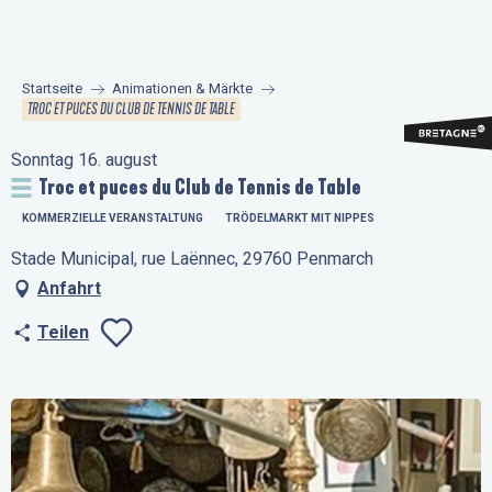
Aller
au
contenu
Startseite
Animationen & Märkte
principal
TROC ET PUCES DU CLUB DE TENNIS DE TABLE
Sonntag 16. august
Troc et puces du Club de Tennis de Table
KOMMERZIELLE VERANSTALTUNG
TRÖDELMARKT MIT NIPPES
Stade Municipal, rue Laënnec, 29760 Penmarch
Anfahrt
Teilen
Ajouter aux favo