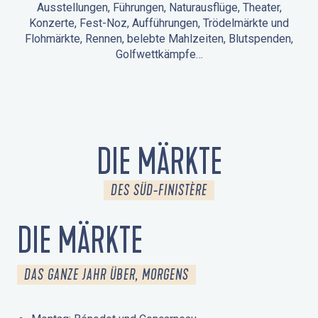
Ausstellungen, Führungen, Naturausflüge, Theater,
Konzerte, Fest-Noz, Aufführungen, Trödelmärkte und
Flohmärkte, Rennen, belebte Mahlzeiten, Blutspenden,
Golfwettkämpfe…
ANIMATIONEN IN LA FORÊT-FOUESNANT
VERANSTALTUNGEN IN DER UMGEBUNG
FEST NOZ
MÄRKTE
FEUERWERK
TAGE DES KULTURERBES
NATURAUSFLUG / GEFÜHRTE TOUR
ANIMATIONEN FÜR KINDER
DIE MÄRKTE
DES SÜD-FINISTÈRE
DIE MÄRKTE
DAS GANZE JAHR ÜBER, MORGENS