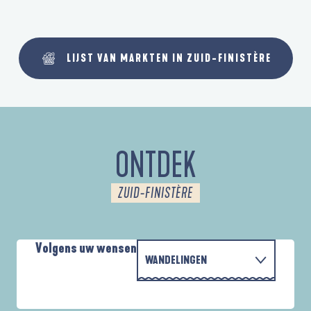
LIJST VAN MARKTEN IN ZUID-FINISTÈRE
ONTDEK
ZUID-FINISTÈRE
Volgens uw wensen
WANDELINGEN
PARCOURS D'INTERPRÉTATION DE L'ANSE
MET DE FAMILIE
DE LA FORÊT
A