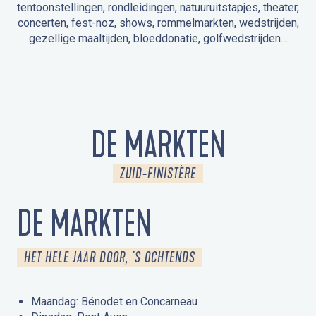
tentoonstellingen, rondleidingen, natuuruitstapjes, theater,
concerten, fest-noz, shows, rommelmarkten, wedstrijden,
gezellige maaltijden, bloeddonatie, golfwedstrijden…
EVENEMENTEN IN LA FORÊT-FOUESNANT
EVENEMENTEN IN DE OMGEVING
FEST NOZ
MARKTEN
VUURWERK
OPEN MONUMENTENDAGEN
UITSTAPJE IN DE NATUUR / RONDLEIDING
ANIMATIE VOOR KINDEREN
DE MARKTEN
ZUID-FINISTÈRE
DE MARKTEN
HET HELE JAAR DOOR, 'S OCHTENDS
Maandag: Bénodet en Concarneau