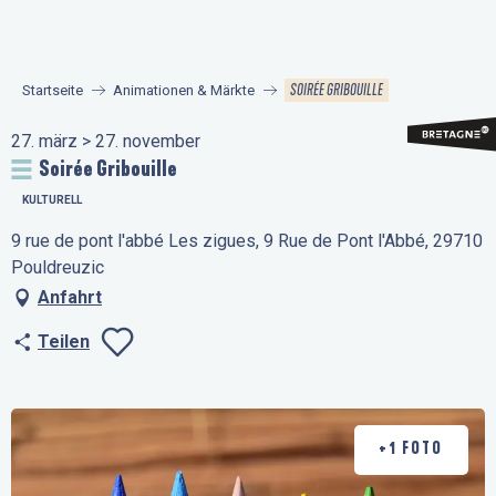
Aller
au
contenu
SOIRÉE GRIBOUILLE
Startseite
Animationen & Märkte
principal
27. märz > 27. november
Soirée Gribouille
KULTURELL
9 rue de pont l'abbé Les zigues, 9 Rue de Pont l'Abbé, 29710
Pouldreuzic
Anfahrt
Teilen
Ajouter aux favo
+1 FOTO