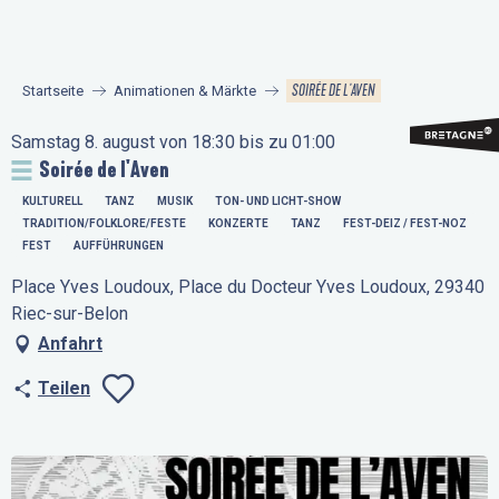
Aller
au
contenu
SOIRÉE DE L'AVEN
Startseite
Animationen & Märkte
principal
Samstag 8. august von 18:30 bis zu 01:00
Soirée de l'Aven
KULTURELL
TANZ
MUSIK
TON- UND LICHT-SHOW
TRADITION/FOLKLORE/FESTE
KONZERTE
TANZ
FEST-DEIZ / FEST-NOZ
FEST
AUFFÜHRUNGEN
Place Yves Loudoux, Place du Docteur Yves Loudoux, 29340
Riec-sur-Belon
Anfahrt
Teilen
Ajouter aux favo