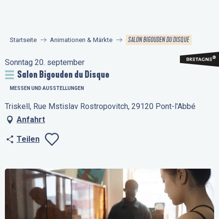
Aller
au
contenu
SALON BIGOUDEN DU DISQUE
Startseite
Animationen & Märkte
principal
Sonntag 20. september
Salon Bigouden du Disque
MESSEN UND AUSSTELLUNGEN
Triskell, Rue Mstislav Rostropovitch, 29120 Pont-l'Abbé
Anfahrt
Teilen
Ajouter aux favo