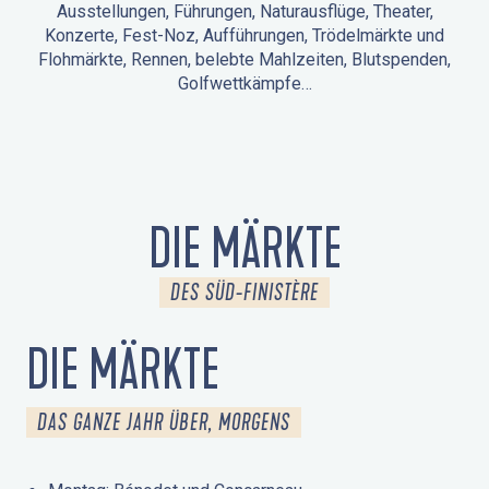
Ausstellungen, Führungen, Naturausflüge, Theater,
Konzerte, Fest-Noz, Aufführungen, Trödelmärkte und
Flohmärkte, Rennen, belebte Mahlzeiten, Blutspenden,
Golfwettkämpfe…
ANIMATIONEN IN LA FORÊT-FOUESNANT
VERANSTALTUNGEN IN DER UMGEBUNG
FEST NOZ
MÄRKTE
FEUERWERK
TAGE DES KULTURERBES
NATURAUSFLUG / GEFÜHRTE TOUR
ANIMATIONEN FÜR KINDER
DIE MÄRKTE
DES SÜD-FINISTÈRE
DIE MÄRKTE
DAS GANZE JAHR ÜBER, MORGENS