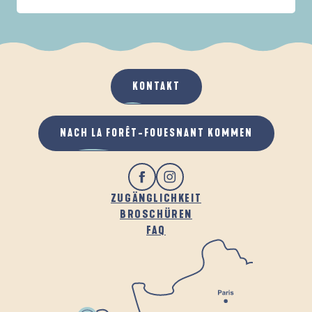
IN DER FAMILIE
DE LA FORÊT
A
WENN ES REGNET
AN DER FRISCHEN LUFT
KONTAKT
NACH LA FORÊT-FOUESNANT KOMMEN
ZUGÄNGLICHKEIT
BROSCHÜREN
FAQ