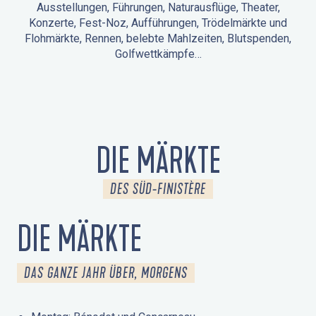
Ausstellungen, Führungen, Naturausflüge, Theater,
Konzerte, Fest-Noz, Aufführungen, Trödelmärkte und
Flohmärkte, Rennen, belebte Mahlzeiten, Blutspenden,
Golfwettkämpfe…
ANIMATIONEN IN LA FORÊT-FOUESNANT
VERANSTALTUNGEN IN DER UMGEBUNG
FEST NOZ
MÄRKTE
FEUERWERK
TAGE DES KULTURERBES
NATURAUSFLUG / GEFÜHRTE TOUR
ANIMATIONEN FÜR KINDER
DIE MÄRKTE
DES SÜD-FINISTÈRE
DIE MÄRKTE
DAS GANZE JAHR ÜBER, MORGENS