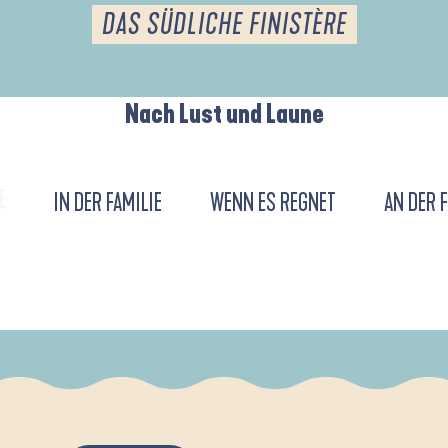
DAS SÜDLICHE FINISTÈRE
Nach Lust und Laune
E
IN DER FAMILIE
WENN ES REGNET
AN DER 