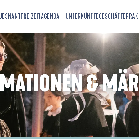
OUESNANT
FREIZEIT
AGENDA
UNTERKÜNFTE
GESCHÄFTE
PRAK
IMATIONEN & MÄR