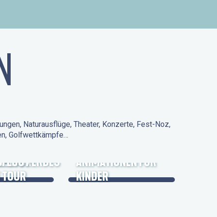
N
ungen, Naturausflüge, Theater, Konzerte, Fest-Noz,
den, Golfwettkämpfe…
 KULTURERBES
FLUG /
ANIMATIONEN FÜR
 TOUR
KINDER