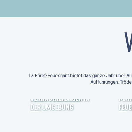
La Forêt-Fouesnant bietet das ganze Jahr über Auf
Aufführungen, Tröde
ANIMATIONEN IN LA
FORÊT-FOUESNANT
VERANSTALTUNGEN IN
MÄR
DER UMGEBUNG
FEU
FEST NOZ