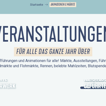
ANIMATIONEN & MÄRKTE
Startseite
VERANSTALTUNGE
FÜR ALLE DAS GANZE JAHR ÜBER
führungen und Animationen für alle! Märkte, Ausstellungen, Führ
lmärkte und Flohmärkte, Rennen, belebte Mahlzeiten, Blutspen
KTE
TAGE DES
NATURAUS
ERWERK
GEFÜHRTE