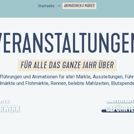
ANIMATIONEN & MÄRKTE
Startseite
VERANSTALTUNGE
FÜR ALLE DAS GANZE JAHR ÜBER
führungen und Animationen für alle! Märkte, Ausstellungen, Führ
lmärkte und Flohmärkte, Rennen, belebte Mahlzeiten, Blutspen
KTE
TAGE DES
NATURAUS
ERWERK
GEFÜHRTE