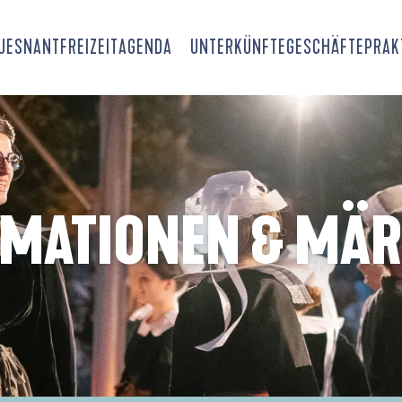
OUESNANT
FREIZEIT
AGENDA
UNTERKÜNFTE
GESCHÄFTE
PRAK
IMATIONEN & MÄR