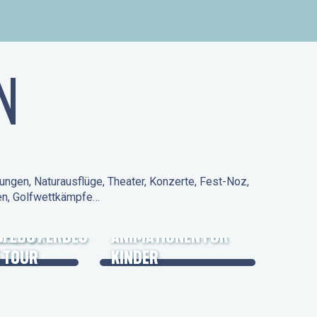
N
ungen, Naturausflüge, Theater, Konzerte, Fest-Noz,
den, Golfwettkämpfe…
 KULTURERBES
FLUG /
ANIMATIONEN FÜR
 TOUR
KINDER