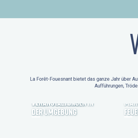
La Forêt-Fouesnant bietet das ganze Jahr über Auf
Aufführungen, Tröde
ANIMATIONEN IN LA
FORÊT-FOUESNANT
VERANSTALTUNGEN IN
MÄR
DER UMGEBUNG
FEU
FEST NOZ