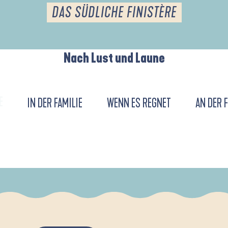
DAS SÜDLICHE FINISTÈRE
Nach Lust und Laune
E
IN DER FAMILIE
WENN ES REGNET
AN DER 