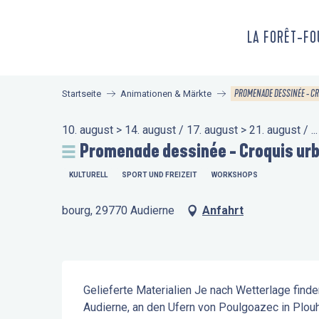
Aller
au
LA FORÊT-F
contenu
principal
PROMENADE DESSINÉE - CR
Startseite
Animationen & Märkte
10. august > 14. august / 17. august > 21. august / ...
Promenade dessinée - Croquis urb
KULTURELL
SPORT UND FREIZEIT
WORKSHOPS
bourg, 29770 Audierne
Anfahrt
Beschreibung
Gelieferte Materialien Je nach Wetterlage finde
Audierne, an den Ufern von Poulgoazec in Plou