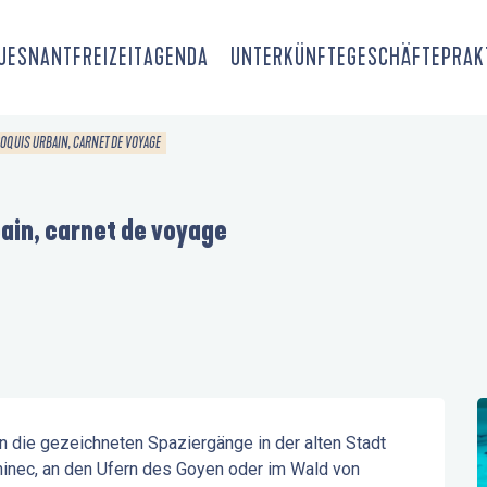
OUESNANT
FREIZEIT
AGENDA
UNTERKÜNFTE
GESCHÄFTE
PRAK
OQUIS URBAIN, CARNET DE VOYAGE
ain, carnet de voyage
n die gezeichneten Spaziergänge in der alten Stadt 
hinec, an den Ufern des Goyen oder im Wald von 