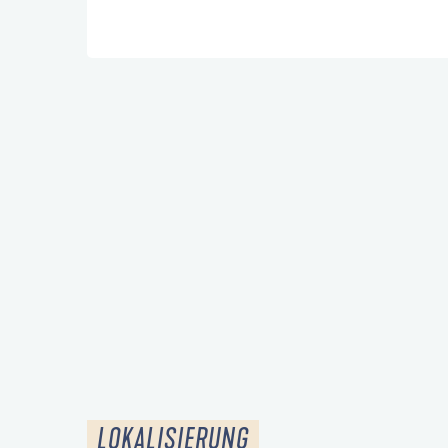
FREITAG 7 AUGUST 2026
MITTWOCH 12 AUGUST 2026
DONNERSTAG 13 AUGUST 2026
FREITAG 14 AUGUST 2026
VOM
17 AUGUST 2026
BIS ZUM
18 AUGUST 2026
MITTWOCH 19 AUGUST 2026
DONNERSTAG 20 AUGUST 2026
FREITAG 21 AUGUST 2026
LOKALISIERUNG