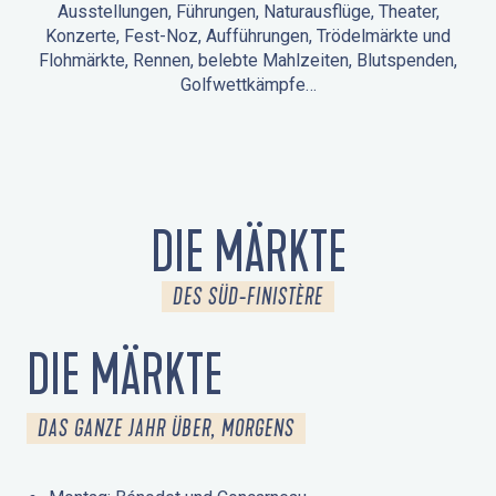
Ausstellungen, Führungen, Naturausflüge, Theater,
Konzerte, Fest-Noz, Aufführungen, Trödelmärkte und
Flohmärkte, Rennen, belebte Mahlzeiten, Blutspenden,
Golfwettkämpfe…
ANIMATIONEN IN LA FORÊT-FOUESNANT
VERANSTALTUNGEN IN DER UMGEBUNG
FEST NOZ
MÄRKTE
FEUERWERK
TAGE DES KULTURERBES
NATURAUSFLUG / GEFÜHRTE TOUR
ANIMATIONEN FÜR KINDER
DIE MÄRKTE
DES SÜD-FINISTÈRE
DIE MÄRKTE
DAS GANZE JAHR ÜBER, MORGENS