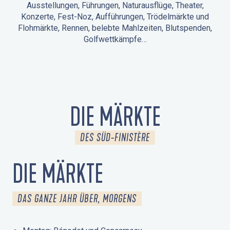
Ausstellungen, Führungen, Naturausflüge, Theater,
Konzerte, Fest-Noz, Aufführungen, Trödelmärkte und
Flohmärkte, Rennen, belebte Mahlzeiten, Blutspenden,
Golfwettkämpfe…
ANIMATIONEN IN LA FORÊT-FOUESNANT
VERANSTALTUNGEN IN DER UMGEBUNG
FEST NOZ
MÄRKTE
FEUERWERK
TAGE DES KULTURERBES
NATURAUSFLUG / GEFÜHRTE TOUR
ANIMATIONEN FÜR KINDER
DIE MÄRKTE
DES SÜD-FINISTÈRE
DIE MÄRKTE
DAS GANZE JAHR ÜBER, MORGENS