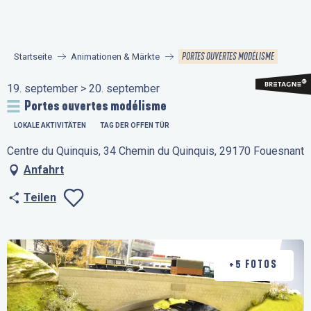
Aller
au
contenu
PORTES OUVERTES MODÉLISME
Startseite
Animationen & Märkte
principal
19. september > 20. september
Portes ouvertes modélisme
LOKALE AKTIVITÄTEN
TAG DER OFFEN TÜR
Centre du Quinquis, 34 Chemin du Quinquis, 29170 Fouesnant
Anfahrt
Teilen
Ajouter aux favo
+5 FOTOS