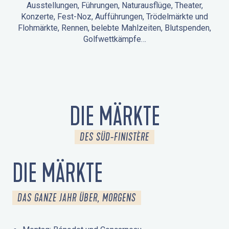
Ausstellungen, Führungen, Naturausflüge, Theater,
Konzerte, Fest-Noz, Aufführungen, Trödelmärkte und
Flohmärkte, Rennen, belebte Mahlzeiten, Blutspenden,
Golfwettkämpfe…
ANIMATIONEN IN LA FORÊT-FOUESNANT
VERANSTALTUNGEN IN DER UMGEBUNG
FEST NOZ
MÄRKTE
FEUERWERK
TAGE DES KULTURERBES
NATURAUSFLUG / GEFÜHRTE TOUR
ANIMATIONEN FÜR KINDER
DIE MÄRKTE
DES SÜD-FINISTÈRE
DIE MÄRKTE
DAS GANZE JAHR ÜBER, MORGENS