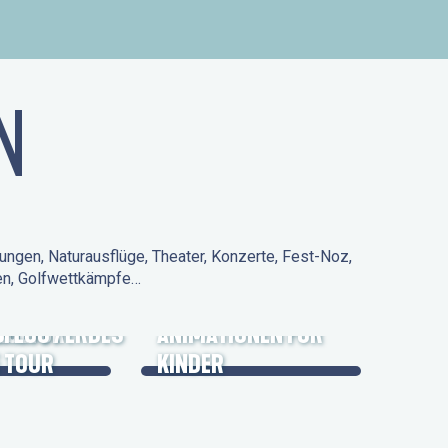
N
ungen, Naturausflüge, Theater, Konzerte, Fest-Noz,
den, Golfwettkämpfe…
 KULTURERBES
FLUG /
ANIMATIONEN FÜR
 TOUR
KINDER