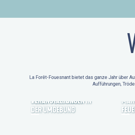
La Forêt-Fouesnant bietet das ganze Jahr über Auf
Aufführungen, Tröde
ANIMATIONEN IN LA
FORÊT-FOUESNANT
VERANSTALTUNGEN IN
MÄR
DER UMGEBUNG
FEU
FEST NOZ