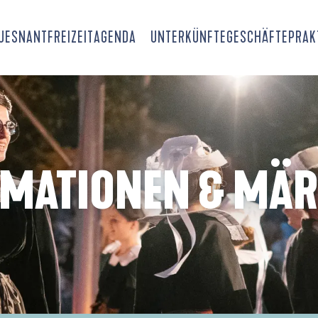
OUESNANT
FREIZEIT
AGENDA
UNTERKÜNFTE
GESCHÄFTE
PRAK
IMATIONEN & MÄR