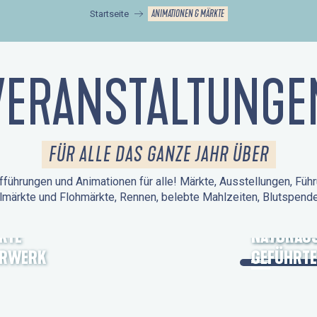
ANIMATIONEN & MÄRKTE
Startseite
VERANSTALTUNGE
FÜR ALLE DAS GANZE JAHR ÜBER
führungen und Animationen für alle! Märkte, Ausstellungen, Führ
lmärkte und Flohmärkte, Rennen, belebte Mahlzeiten, Blutspen
KTE
TAGE DES
NATURAUS
ERWERK
GEFÜHRTE