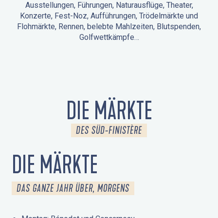
Ausstellungen, Führungen, Naturausflüge, Theater,
Konzerte, Fest-Noz, Aufführungen, Trödelmärkte und
Flohmärkte, Rennen, belebte Mahlzeiten, Blutspenden,
Golfwettkämpfe…
ANIMATIONEN IN LA FORÊT-FOUESNANT
VERANSTALTUNGEN IN DER UMGEBUNG
FEST NOZ
MÄRKTE
FEUERWERK
TAGE DES KULTURERBES
NATURAUSFLUG / GEFÜHRTE TOUR
ANIMATIONEN FÜR KINDER
DIE MÄRKTE
DES SÜD-FINISTÈRE
DIE MÄRKTE
DAS GANZE JAHR ÜBER, MORGENS