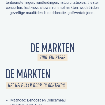
tentoonstellingen, rondleidingen, natuuruitstapjes, theater,
concerten, fest-noz, shows, rommelmarkten, wedstrijden,
gezellige maaltijden, bloeddonatie, golfwedstrijden…
EVENEMENTEN IN LA FORÊT-FOUESNANT
EVENEMENTEN IN DE OMGEVING
FEST NOZ
MARKTEN
VUURWERK
OPEN MONUMENTENDAGEN
UITSTAPJE IN DE NATUUR / RONDLEIDING
ANIMATIE VOOR KINDEREN
DE MARKTEN
ZUID-FINISTÈRE
DE MARKTEN
HET HELE JAAR DOOR, 'S OCHTENDS
Maandag: Bénodet en Concarneau