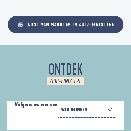
LIJST VAN MARKTEN IN ZUID-FINISTÈRE
ONTDEK
ZUID-FINISTÈRE
Volgens uw wensen
WANDELINGEN
PARCOURS D'INTERPRÉTATION DE L'ANSE
MET DE FAMILIE
DE LA FORÊT
D