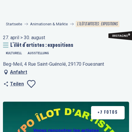
Aller
au
contenu
L'ILÔT D'ARTISTES : EXPOSITIONS
Startseite
Animationen & Märkte
principal
27. april > 30. august
L'ilôt d'artistes : expositions
KULTURELL
AUSSTELLUNG
Beg-Meil, 4 Rue Saint-Guénolé, 29170 Fouesnant
Anfahrt
Teilen
Ajouter aux favo
+7 FOTOS