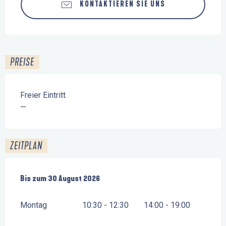
KONTAKTIEREN SIE UNS
PREISE
Freier Eintritt
—
ZEITPLAN
vom
Bis zum
27 April 2026
30 August 2026
bis zum
30 August 2026
Montag
10:30 - 12:30
14:00 - 19:00