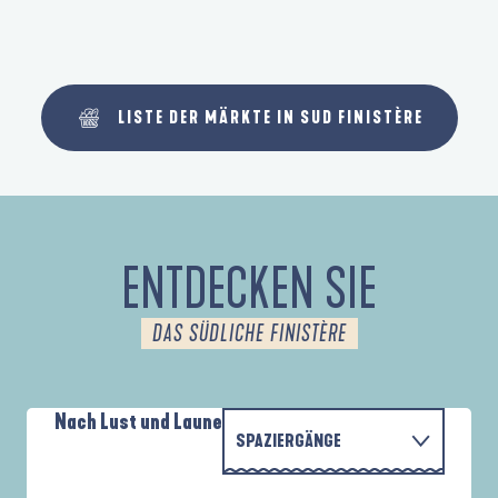
LISTE DER MÄRKTE IN SUD FINISTÈRE
ENTDECKEN SIE
DAS SÜDLICHE FINISTÈRE
Nach Lust und Laune
SPAZIERGÄNGE
P