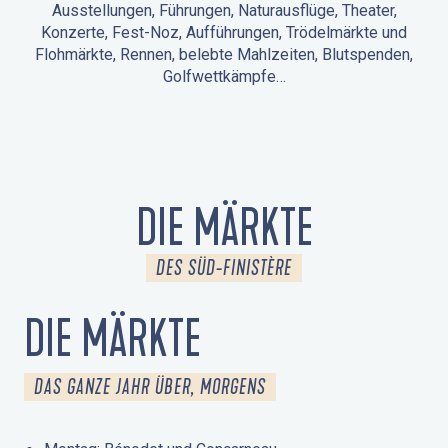
Ausstellungen, Führungen, Naturausflüge, Theater,
Konzerte, Fest-Noz, Aufführungen, Trödelmärkte und
Flohmärkte, Rennen, belebte Mahlzeiten, Blutspenden,
Golfwettkämpfe…
ANIMATIONEN IN LA FORÊT-FOUESNANT
VERANSTALTUNGEN IN DER UMGEBUNG
FEST NOZ
MÄRKTE
FEUERWERK
TAGE DES KULTURERBES
NATURAUSFLUG / GEFÜHRTE TOUR
ANIMATIONEN FÜR KINDER
DIE MÄRKTE
DES SÜD-FINISTÈRE
DIE MÄRKTE
DAS GANZE JAHR ÜBER, MORGENS