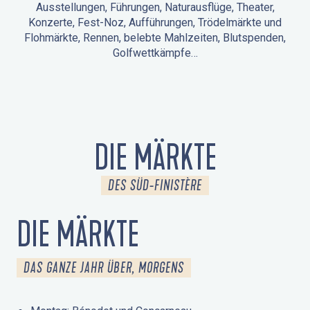
Ausstellungen, Führungen, Naturausflüge, Theater,
Konzerte, Fest-Noz, Aufführungen, Trödelmärkte und
Flohmärkte, Rennen, belebte Mahlzeiten, Blutspenden,
Golfwettkämpfe…
ANIMATIONEN IN LA FORÊT-FOUESNANT
VERANSTALTUNGEN IN DER UMGEBUNG
FEST NOZ
MÄRKTE
FEUERWERK
TAGE DES KULTURERBES
NATURAUSFLUG / GEFÜHRTE TOUR
ANIMATIONEN FÜR KINDER
DIE MÄRKTE
DES SÜD-FINISTÈRE
DIE MÄRKTE
DAS GANZE JAHR ÜBER, MORGENS