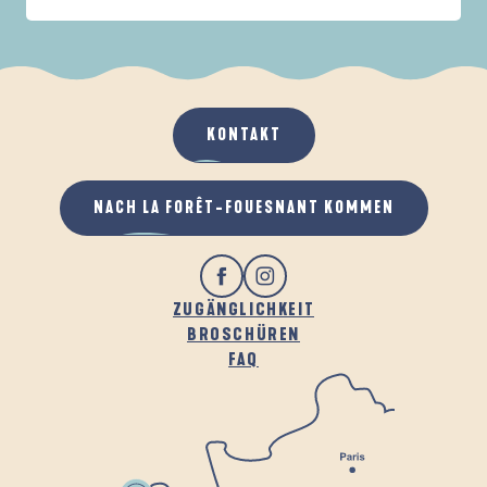
IN DER FAMILIE
DE LA FORÊT
D
WENN ES REGNET
AN DER FRISCHEN LUFT
KONTAKT
NACH LA FORÊT-FOUESNANT KOMMEN
ZUGÄNGLICHKEIT
BROSCHÜREN
FAQ