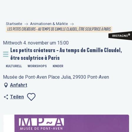
Aller
au
contenu
Startseite
Animationen & Märkte
principal
LES PETITS CRÉATEURS - AU TEMPS DE CAMILLE CLAUDEL, ÊTRE SCULPTRICE À PARIS
Mittwoch 4. november um 15:00
Les petits créateurs - Au temps de Camille Claudel,
être sculptrice à Paris
KULTURELL
WORKSHOPS
KINDER
Musée de Pont-Aven Place Julia, 29930 Pont-Aven
Anfahrt
Teilen
Ajouter aux favo