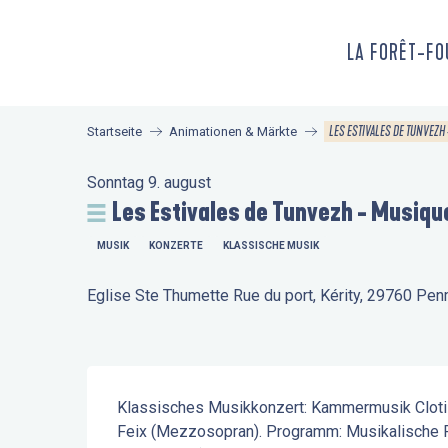
Aller
au
LA FORÊT-F
contenu
principal
LES ESTIVALES DE TUNVEZH
Startseite
Animationen & Märkte
Sonntag 9. august
Les Estivales de Tunvezh - Musiqu
MUSIK
KONZERTE
KLASSISCHE MUSIK
Eglise Ste Thumette Rue du port, Kérity, 29760 Pe
Beschreibung
Klassisches Musikkonzert: Kammermusik Clotilde 
Feix (Mezzosopran). Programm: Musikalische R