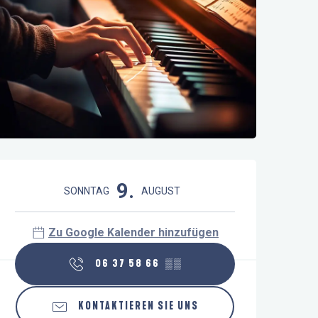
Öffnungszeiten & Kontaktdaten
9.
SONNTAG
AUGUST
Zu Google Kalender hinzufügen
06 37 58 66
▒▒
KONTAKTIEREN SIE UNS