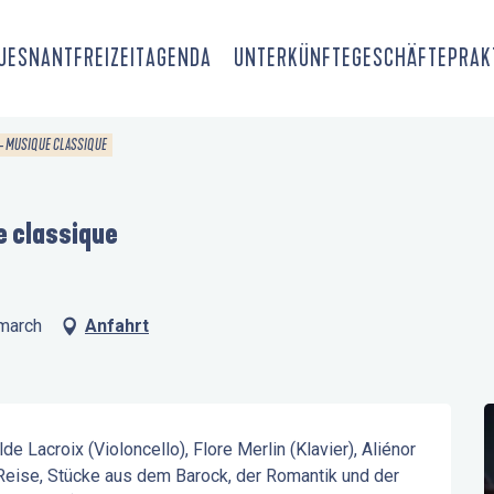
OUESNANT
FREIZEIT
AGENDA
UNTERKÜNFTE
GESCHÄFTE
PRAK
 - MUSIQUE CLASSIQUE
e classique
nmarch
Anfahrt
Lacroix (Violoncello), Flore Merlin (Klavier), Aliénor 
eise, Stücke aus dem Barock, der Romantik und der 