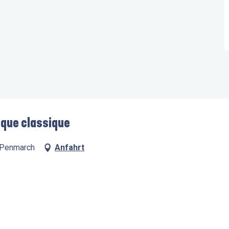
ique classique
0 Penmarch
Anfahrt