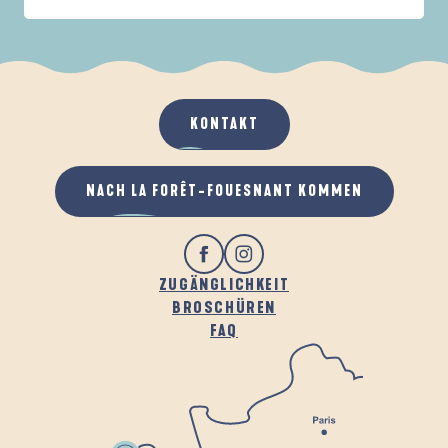
IN DER FAMILIE
DE LA FORÊT
D
WENN ES REGNET
AN DER FRISCHEN LUFT
KONTAKT
NACH LA FORÊT-FOUESNANT KOMMEN
ZUGÄNGLICHKEIT
BROSCHÜREN
FAQ