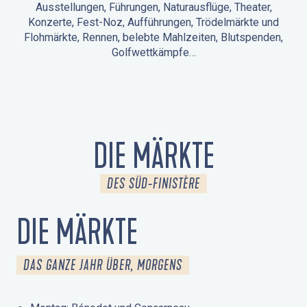
Ausstellungen, Führungen, Naturausflüge, Theater,
Konzerte, Fest-Noz, Aufführungen, Trödelmärkte und
Flohmärkte, Rennen, belebte Mahlzeiten, Blutspenden,
Golfwettkämpfe…
ANIMATIONEN IN LA FORÊT-FOUESNANT
VERANSTALTUNGEN IN DER UMGEBUNG
FEST NOZ
MÄRKTE
FEUERWERK
TAGE DES KULTURERBES
NATURAUSFLUG / GEFÜHRTE TOUR
ANIMATIONEN FÜR KINDER
DIE MÄRKTE
DES SÜD-FINISTÈRE
DIE MÄRKTE
DAS GANZE JAHR ÜBER, MORGENS