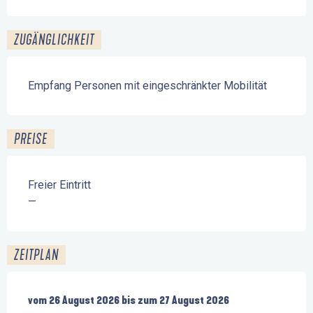
ZUGÄNGLICHKEIT
Empfang Personen mit eingeschränkter Mobilität
PREISE
Freier Eintritt
—
ZEITPLAN
vom
vom
26 August 2026
26 August 2026
bis zum
bis zum
27 August 2026
27 August 2026