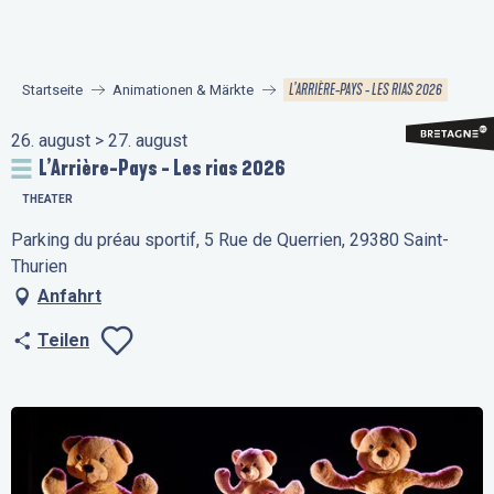
Aller
au
contenu
L’ARRIÈRE-PAYS - LES RIAS 2026
Startseite
Animationen & Märkte
principal
26. august > 27. august
L’Arrière-Pays - Les rias 2026
THEATER
Parking du préau sportif, 5 Rue de Querrien, 29380 Saint-
Thurien
Anfahrt
Teilen
Ajouter aux favo