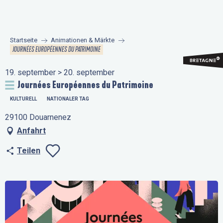
Aller
au
contenu
Startseite
Animationen & Märkte
principal
JOURNÉES EUROPÉENNES DU PATRIMOINE
19. september > 20. september
Journées Européennes du Patrimoine
KULTURELL
NATIONALER TAG
29100 Douarnenez
Anfahrt
Teilen
Ajouter aux favo