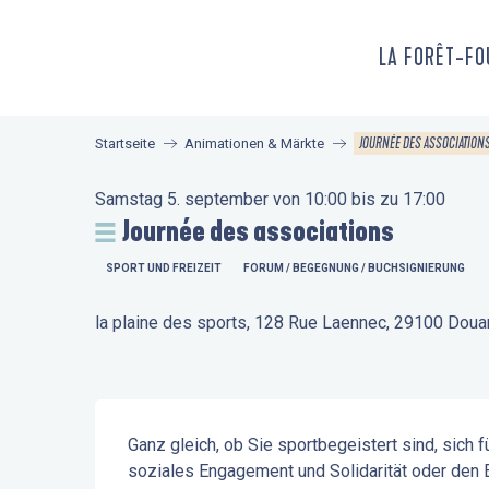
Aller
au
LA FORÊT-F
contenu
principal
JOURNÉE DES ASSOCIATION
Startseite
Animationen & Märkte
Samstag 5. september von 10:00 bis zu 17:00
Journée des associations
SPORT UND FREIZEIT
FORUM / BEGEGNUNG / BUCHSIGNIERUNG
la plaine des sports, 128 Rue Laennec, 29100 Dou
Beschreibung
Ganz gleich, ob Sie sportbegeistert sind, sich f
soziales Engagement und Solidarität oder den E