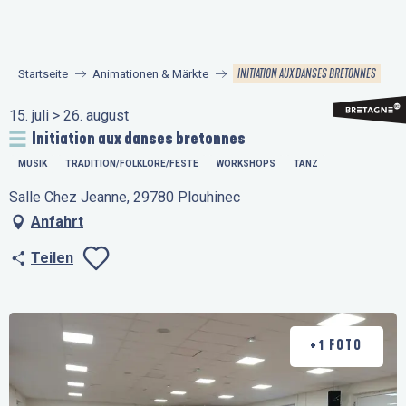
Aller
au
contenu
INITIATION AUX DANSES BRETONNES
Startseite
Animationen & Märkte
principal
15. juli > 26. august
Initiation aux danses bretonnes
MUSIK
TRADITION/FOLKLORE/FESTE
WORKSHOPS
TANZ
Salle Chez Jeanne, 29780 Plouhinec
Anfahrt
Teilen
Ajouter aux favo
+1 FOTO