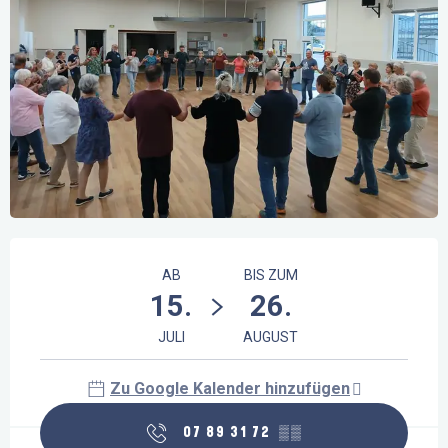
Öffnungszeiten & Kontaktdaten
AB
BIS ZUM
15.
26.
JULI
AUGUST
Zu Google Kalender hinzufügen
07 89 31 72
▒▒