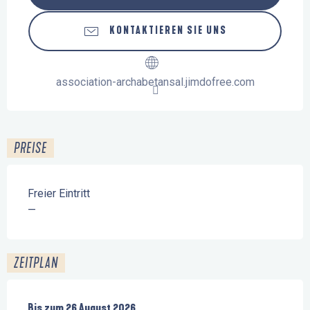
KONTAKTIEREN SIE UNS
association-archabetansal.jimdofree.com
PREISE
Freier Eintritt
—
ZEITPLAN
vom
Bis zum
15 Juli 2026
26 August 2026
bis zum
26 August 2026