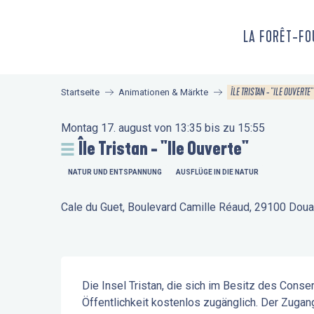
Aller
au
LA FORÊT-F
contenu
principal
ÎLE TRISTAN - "ILE OUVERTE"
Startseite
Animationen & Märkte
Montag 17. august von 13:35 bis zu 15:55
Île Tristan - "Ile Ouverte"
NATUR UND ENTSPANNUNG
AUSFLÜGE IN DIE NATUR
Cale du Guet, Boulevard Camille Réaud, 29100 Dou
Beschreibung
Die Insel Tristan, die sich im Besitz des Conserv
Öffentlichkeit kostenlos zugänglich. Der Zugang