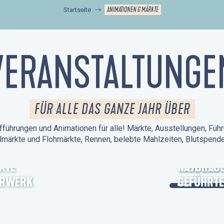
ANIMATIONEN & MÄRKTE
Startseite
VERANSTALTUNGE
FÜR ALLE DAS GANZE JAHR ÜBER
führungen und Animationen für alle! Märkte, Ausstellungen, Führ
lmärkte und Flohmärkte, Rennen, belebte Mahlzeiten, Blutspen
KTE
TAGE DES
NATURAUS
ERWERK
GEFÜHRTE