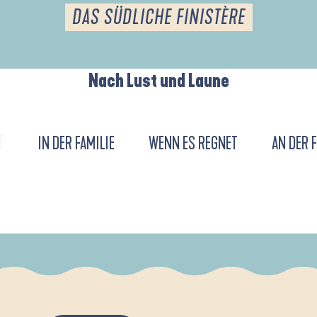
DAS SÜDLICHE FINISTÈRE
Nach Lust und Laune
E
IN DER FAMILIE
WENN ES REGNET
AN DER 