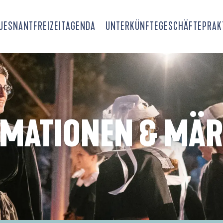
OUESNANT
FREIZEIT
AGENDA
UNTERKÜNFTE
GESCHÄFTE
PRAK
IMATIONEN & MÄR