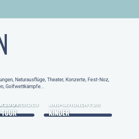
N
ungen, Naturausflüge, Theater, Konzerte, Fest-Noz,
den, Golfwettkämpfe…
 KULTURERBES
FLUG /
ANIMATIONEN FÜR
 TOUR
KINDER