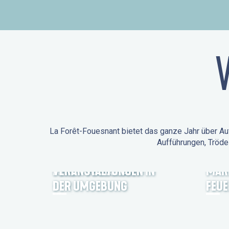
La Forêt-Fouesnant bietet das ganze Jahr über Auf
Aufführungen, Tröde
ANIMATIONEN IN LA
FORÊT-FOUESNANT
VERANSTALTUNGEN IN
MÄR
DER UMGEBUNG
FEU
FEST NOZ